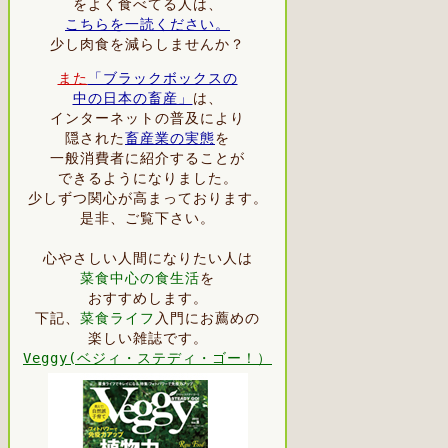
をよく食べてる人は、
こちらを一読ください。
少し肉食を減らしませんか？
また
「ブラックボックスの
中の日本の畜産」
は、
インターネットの普及により
隠された
畜産業の実態
を
一般消費者に紹介することが
できるようになりました。
少しずつ関心が高まっております。
是非、ご覧下さい。
心やさしい人間になりたい人は
菜食中心の食生活
を
おすすめします。
下記、
菜食ライフ
入門にお薦めの
楽しい雑誌です。
Veggy(ベジィ・ステディ・ゴー！）