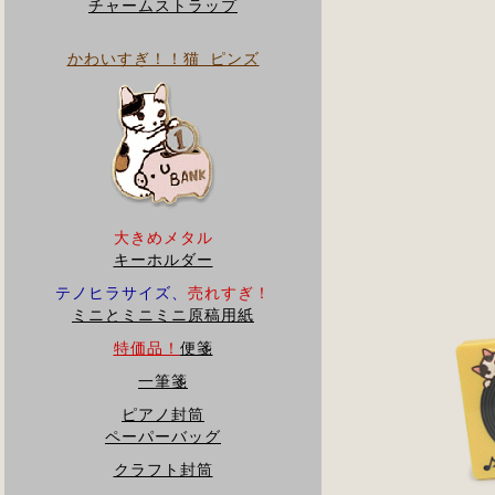
チャームストラップ
かわいすぎ！！猫 ピンズ
大きめメタル
キーホルダー
テノヒラサイズ、
売れすぎ！
ミニとミニミニ原稿用紙
特価品！
便箋
一筆箋
ピアノ封筒
ペーパーバッグ
クラフト封筒