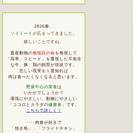
2026春、
ソイミート
が広まってきました。
嬉しいことですね。
畜産動物の
無抵抗の命
を無視して
「高率、スピード」を重視した不衛生
な牛、豚、鶏の飼育が現状です。
悲しい現実を１度知れば
肉は
食べたくなくなると思います。
野菜中心の菜食
は
いかがでしょうか？
環境にやさしい、動物にやさしい
「ココロとカラダの
健康食
」です。
こちらで詳しく！
‥‥肉食が好きで
「焼き鳥」、「フライドチキン」