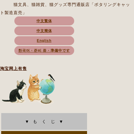
猫文具、猫雑貨、猫グッズ専門通販店「ポタリングキャッ
ト製造直売」
中文繁体
中文簡体
English
한국어・준비 중・準備中です
淘宝网上有售
▼ も く じ ▼