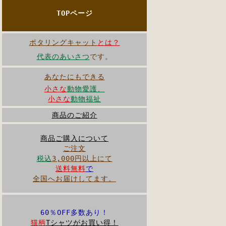
TOPページ
ポタリングキャット
とは？
代表のあいさつ
です。
あなたにもできる
小さな
動物愛護、
小さな
動物福祉
商品のご紹介
商品ご購入について
ご注文
税込
3,000円以上にて
送料無料
で
全国へお届けしてます。
60％OFF多数あり！
猫柄
Tシャツがお買い得！