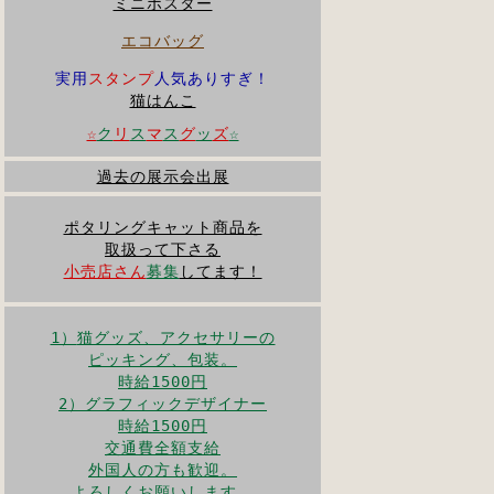
ミニポスター
エコバッグ
実用
スタンプ
人気ありすぎ！
猫はんこ
☆
ク
リ
ス
マ
ス
グ
ッ
ズ
☆
過去の展示会出展
ポタリングキャット商品を
取扱って下さる
小売店さん
募集
してます！
1）
猫グッズ、アクセサリーの
ピッキング、包装。
時給1500円
2）グラフィックデザイナー
時給1500円
交通費全額支給
外国人の方も歓迎。
よろしくお願いします。