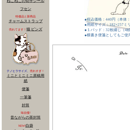
ねこねこの切手シール
フセン
特価品と新商品
●税込価格：440円（本体：
チャームストラップ
●用紙サイズ：182×257
猫 ピンズ
●１パッド：32枚綴じ（4
売れてます！
●横書き便箋としてもご使
テノヒラサイズ、
売れすぎ！
ミニとミニミニ原稿用
紙
便箋
一筆箋
封筒
味自慢!
昔ながらの茶封筒
白袋
NEW!