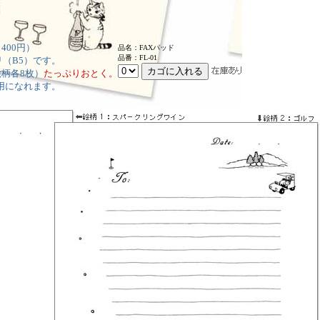
400円）
品名：FAXパッド
品番：FL-01
ミリ（B5）です。
絵柄各8枚）
たっぷりおとく。
用になれます。