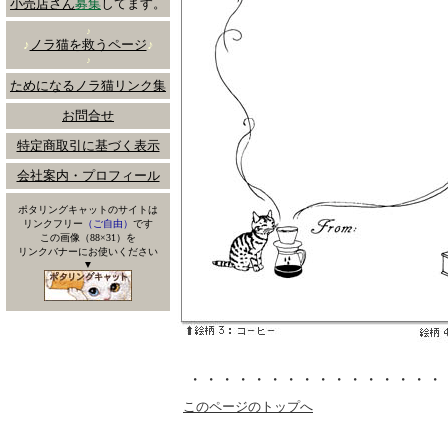
小売店さん
募集
してます。
♪
♪
ノラ猫を救うページ
♪
♪
ためになるノラ猫リンク集
お問合せ
特定商取引に基づく表示
会社案内・プロフィール
ポタリングキャットのサイトは
リンクフリー
（ご自由）
です
この画像（88×31）を
リンクバナーにお使いください
▼
・・・・・・・・・・・・・・・・
このページのトップへ