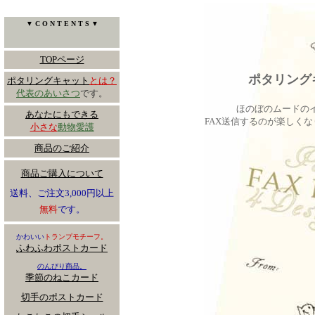
▼ C O N T E N T S ▼
TOPページ
ポタリング
ポタリングキャット
とは？
代表のあいさつ
です。
ほのぼのムードの
あなたにもできる
FAX送信するのが楽しく
小さな
動物愛護
商品のご紹介
商品ご購入について
送料、ご注文3,000円以上
無料
です。
かわいい
トランプモチーフ。
ふわふわポストカード
のんびり商品。
季節のねこカード
切手のポストカード