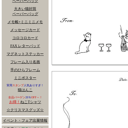
ペーパーバッグ
大きい猫封筒
ペーパーバッグ
メモ帳+ミニミニメモ
メッセージカード
コロコロカード
FAX レターパッド
マグネットステッカー
フレーム入り名画
手のひらフレーム
ミニポスター
実用
スタンプ
人気ありすぎ！
猫はんこ
全品バーゲン
20％
OFF～！
お得！
ねこTシャツ
☆クリスマスグッズ☆
イベント・フェア出展情報